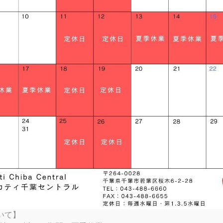
SP
TI SPECIALE
RTX
K
TER SP
 SPORT
V4 S
V4 S
EL FOR BENTLEY
RVE
S
ATI UNICA（英語サイト）
 RIZOMA
RTX RALLY
VEL S
TER 30° ANNIVERSARIO
AMBORGHINI
 GRAND TOUR
V4 TRICOLORE
MONO
FULL THROTTLE
ALLY
MONSTER SENNA
V4 SUPREME®
TSHIFT
P2
V4 PIKES PEAK
Googlemap
P2 30° ANNIVERSARIO 916
 SPORT PRO
S
NG REPLICA 2023
P2
いて】