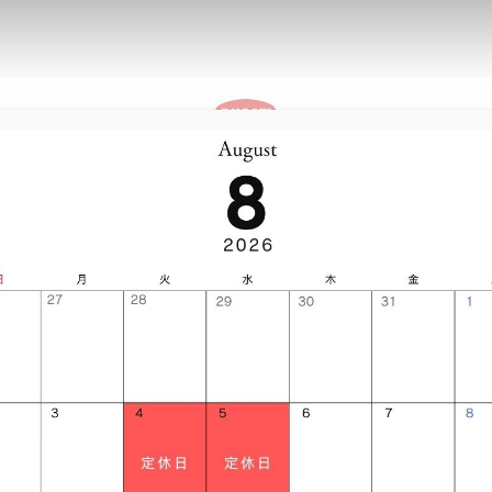
ストア情
パーキングプラ
報
ザ
TSUKUBA
ス
イベント
ストア情報
パーキングプラザ
V2
V2 S
V2
Ｖアグスタ走行会
VIEW
V2 SUPERQUADRO FINAL
V2
V2 S
ION
10TH ANNIVERSARY RIZOMA
ION
STER
V2 S
V4
AYLISS
ICON DARK
TER +
DESERTX DISCOVERY
V4
V4
V4 S
V4