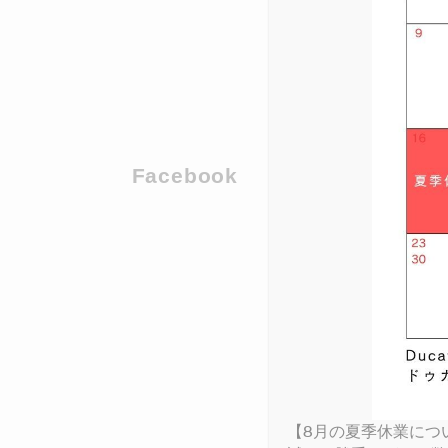
V4
950 
950
DUCA
MULTISTRADA
ICON
DESE
DAR
MONS
NEW
V4 S
STREETFIGHTER
NEW
PANIGALE
DIAV
950 
950 
DUC
ICON
SUPERSPORT
DESE
XDIA
MONS
V4 L
V4 S
NEW
MULTISTRADA
698 
NEW
NEW
NEW
V4 R
V4 R
PANIGALE
NIGH
V4 S
NEW
Facebook
V4 S
SUPERSPORT
1100
V4 R
RACI
V4 S
LIMITED SERIES
【8月の夏季休業につ