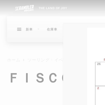
THE LAND OF JOY
サービ
イベン
新車
在庫車
ス
ト
ドゥカティメーカー保証
イベントアーカイブ
DESERTX
DUCATI
SCRAMBLER
在庫車
サービ
ドゥカティ延長保証プログラム
NEW
ホーム
ツーリング・イベント
DIAVEL
DUCATI FOR YOU
NEW
DESERTX
SCRAMBLER
サービス
イベント
ストア情報
NEW
タイヤ交換
ＦＩＳＣＯ Ｍ
OVER
XDIAVEL
DIAVEL
NEW
NEW
NEW
指定工場
XDIAVEL
EDIT
NEW
HYPERMOTARD
EDIT
HYPERMOTARD
メンテナンスパッケージ
MON
NEW
NEW
V2 B
MONSTER
950
CR-1ガラスコーティング
NEW
MONSTER
STREETFIGHTER
NEW
NEW
MONS
NEW
NEW
NEW