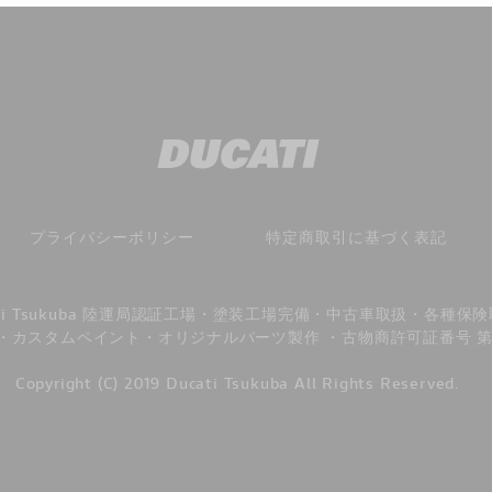
プライバシーポリシー
特定商取引に基づく表記
ati Tsukuba 陸運局認証工場・塗装工場完備・中古車取扱・各種保
カスタムペイント・オリジナルパーツ製作 ・古物商許可証番号 第4414
Copyright (C) 2019 Ducati Tsukuba All Rights Reserved.