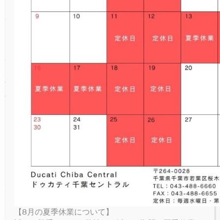
NEW
V4 LAMBORGHINI
ICON RIZOMA
MONSTER SENNA
V4 S SPORT
NEW
V4
パーキングプラザ
今回は走行前のブリーフィング後に『BOSSのラ
PANIGALE
イディング講座』の開催や、終日スタッフによ
NEW
NEW
V4 S GRAND TOUR
FULL THROTTLE
V4 SUPREME®
NEW
V4 S
オンラインストア
る『サスペンション調整体験』、軽食サービス
SUPERSPORT
の『Cafe運営』、愛車をデッサンする『イラス
NEW
NIGHTSHIFT
V4 TRICOLORE
V4 RALLY
V4 SP2
お問い合わせ
トプレゼント』など、走行中以外にも楽しんで
頂ける企画も盛りだくさんでした！
NEW
1100 SPORT PRO
V4 PIKES PEAK
V4 R
実際にご参加頂いた皆様にも、お楽しみ頂けた
LIMITED SERIES
ご様子で良かったです♪(^^)
V4 SP2 30° ANNIVERSARIO 916
V4 RS
こちらの画像を見て、少しでもサーキット走行
RACING REPLICA 2023
にご興味を持って頂いた方、どうぞ次回の開催
時には一緒にご参加下さいませ！
V4 SP2
また今回ご参加頂いた皆様におかれましては、
運営へのご協力も頂き本当にありがとうござい
ました！(^O^)/
【8月の夏季休業について】