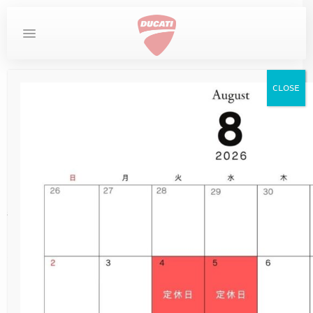
MYDUCATI
DESERTX
お問い合わせ
ホーム
ツーリング・イベント
CLOSE
DUCATI
DIAVEL
STREETFIGHTER
LIMITED SERIES
MULTISTRADA
SUPERSPORT
SCRAMBLER
MONSTER
PANIGALE
DESERTX
XDIAVEL
XDIAVEL
DIAVEL
サーキットdeツーリング
SCRAMBLER
～秋の部～
XDIAVEL
NEW
DUCATI SPECIALE
DESERTX DISCOVERY
OVERVIEW
MONSTER
NEW
NEW
NEW
NEW
950
950
V4
V4
V2
V2
V2
在庫車
HYPERMOTARD
NEW
10TH ANNIVERSARY RIZOMA EDITION
DUCATI UNICA（英語サイト）
DIAVEL FOR BENTLEY
MONSTER +
NEW
NEW
NEW
DESERTX
950 SP
DARK
950 S
V2 S
V2 S
V2 S
サービス
毎年恒例のサーキットdeツーリング～秋の部
～、無事に開催終了致しました！
MONSTER
NEW
V2 SUPERQUADRO FINAL EDITION
NEW
DESERTX RALLY
MONSTER SP
XDIAVEL S
950 RVE
NEW
NEW
ICON DARK
V4
V4
イベント
大型の台風24号の通過に伴い開催が心配されま
したが、当日はほぼ終日ドライコンディション
STREETFIGHTER
MONSTER 30° ANNIVERSARIO
V2 BAYLISS
698 MONO
NEW
NEW
ICON
V4 S
V4 S
にて特に大きな転倒やクラッシュも無く、楽し
ストア情報
くイベントを終える事が出来ました！
MULTISTRADA