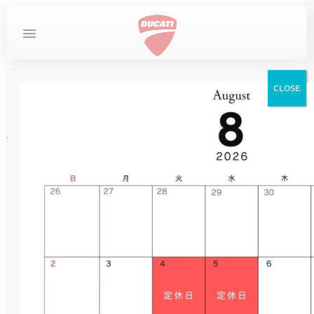
MYDUCATI
DESERTX
お問い合わせ
ホーム
その他
CLOSE
DUCATI
DIAVEL
STREETFIGHTER
LIMITED SERIES
MULTISTRADA
SUPERSPORT
SCRAMBLER
MONSTER
PANIGALE
DESERTX
XDIAVEL
XDIAVEL
DIAVEL
安心して働きませんか？
SCRAMBLER
スタッフ募集です！！
XDIAVEL
NEW
DUCATI SPECIALE
DESERTX DISCOVERY
OVERVIEW
MONSTER
NEW
NEW
NEW
NEW
950
950
V4
V4
V2
V2
V2
在庫車
HYPERMOTARD
NEW
10TH ANNIVERSARY RIZOMA EDITION
DUCATI UNICA（英語サイト）
DIAVEL FOR BENTLEY
MONSTER +
NEW
NEW
NEW
DESERTX
950 SP
DARK
950 S
V2 S
V2 S
V2 S
サービス
この度、弊社では一緒に楽しく働いてくれるサ
MONSTER
ービススタッフを募集します！
NEW
V2 SUPERQUADRO FINAL EDITION
NEW
DESERTX RALLY
MONSTER SP
XDIAVEL S
950 RVE
NEW
NEW
ICON DARK
V4
V4
イベント
もしも、オートバイ業界の未来に不安を抱いて
STREETFIGHTER
MONSTER 30° ANNIVERSARIO
V2 BAYLISS
698 MONO
NEW
NEW
ICON
V4 S
V4 S
いるのなら大丈夫。弊社は創業３２年の実績
ストア情報
と、KawasakiとDUCATIの正規ディーラーでも
MULTISTRADA