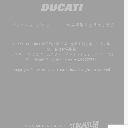
プライバシーポリシー
特定商取引に基づく表記
Ducati Tsukuba 陸運局認証工場・塗装工場完備・中古車取
扱・各種保険取扱
カスタムバイク製作・カスタムペイント・オリジナルパーツ製
作 ・古物商許可証番号 第4414-20000717号
Copyright (C) 2019 Ducati Tsukuba All Rights Reserved.
SCRAMBLER DUCATI