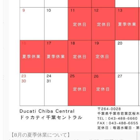
NEW
V4 LAMBORGHINI
ICON RIZOMA
MONSTER SENNA
V4 S SPORT
NEW
V4
あります。安心の雇用体制と充実した店舗設備
パーキングプラザ
で、大好きなオートバイに触れながら、楽しく
PANIGALE
NEW
NEW
V4 S GRAND TOUR
FULL THROTTLE
V4 SUPREME®
NEW
V4 S
働きませんか？
オンラインストア
SUPERSPORT
オートバイが好き！と言う気持ちさえあれば、
NEW
NIGHTSHIFT
V4 TRICOLORE
V4 RALLY
V4 SP2
お問い合わせ
未経験・無資格でも問題ありません。会社がバ
ックアップして資格取得サポートします。もち
NEW
1100 SPORT PRO
V4 PIKES PEAK
V4 R
ろん、仕事も一から丁寧に教えていきます！
LIMITED SERIES
V4 SP2 30° ANNIVERSARIO 916
V4 RS
現在スタッフの平均年齢は２７．２歳！活気あ
る仲間がお待ちしています！
RACING REPLICA 2023
さらに、二輪車専門指定工場（民間車検場）と
V4 SP2
いう国から指定された工場を有しているので、
スキルアップやキャリアアップにもなります。
（検査員資格保有者優遇）
【8月の夏季休業について】