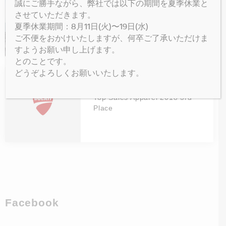
誠にご勝手ながら、弊社では以下の期間を夏季休業と
させていただきます。
Ducati Apparel Collection
2020 先行展示・受注会開
夏季休業期間：8月11日(火)〜19日(水)
催！
ご不便をおかけいたしますが、何卒ご了承いただけま
すようお願い申し上げます。
とのことです。
どうぞよろしくお願いいたします。
お知らせ
Top Sales Apparel 2018 3rd
Place
Facebook