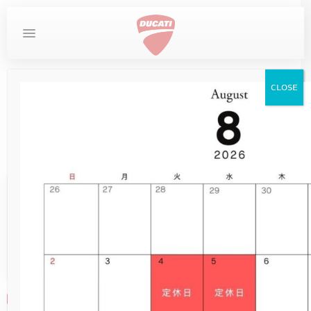
MYDUCATI
DESERTX
お問い合わせ
ホーム
お知らせ
CLOSE
DUCATI
DIAVEL
STREETFIGHTER
LIMITED SERIES
MULTISTRADA
SUPERSPORT
SCRAMBLER
MONSTER
PANIGALE
DESERTX
XDIAVEL
XDIAVEL
DIAVEL
お知らせ
SCRAMBLER
XDIAVEL
NEW
DUCATI SPECIALE
DESERTX DISCOVERY
OVERVIEW
MONSTER
NEW
NEW
NEW
NEW
950
950
V4
V4
V2
V2
V2
在庫車
HYPERMOTARD
お知らせ
NEW
10TH ANNIVERSARY RIZOMA EDITION
DUCATI UNICA（英語サイト）
DIAVEL FOR BENTLEY
MONSTER +
NEW
NEW
NEW
DESERTX
950 SP
DARK
950 S
V2 S
V2 S
V2 S
サービス
Ducati Chiba Central
MONSTER
Open1周年Fair
NEW
V2 SUPERQUADRO FINAL EDITION
NEW
DESERTX RALLY
MONSTER SP
XDIAVEL S
950 RVE
NEW
NEW
ICON DARK
V4
V4
イベント
STREETFIGHTER
MONSTER 30° ANNIVERSARIO
V2 BAYLISS
698 MONO
NEW
NEW
ICON
V4 S
V4 S
ストア情報
MULTISTRADA