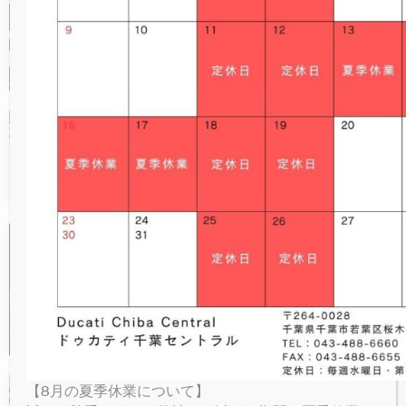
お知らせ
NEW
V4 LAMBORGHINI
ICON RIZOMA
MONSTER SENNA
V4 S SPORT
NEW
V4
パーキングプラザ
DUCATI CHIBA CENTRAL
PANIGALE
X’masSALE
NEW
NEW
V4 S GRAND TOUR
FULL THROTTLE
V4 SUPREME®
NEW
V4 S
オンラインストア
SUPERSPORT
NEW
NIGHTSHIFT
V4 TRICOLORE
V4 RALLY
V4 SP2
お問い合わせ
お知らせ
NEW
1100 SPORT PRO
V4 PIKES PEAK
V4 R
Grand Open Fair 3rd
LIMITED SERIES
V4 SP2 30° ANNIVERSARIO 916
V4 RS
お知らせ
RACING REPLICA 2023
ドゥカティ・ワールド・プレミ
ア2020 パブリックビューイン
V4 SP2
グ＠千葉セントラル
【8月の夏季休業について】
ウェア＆グッズ