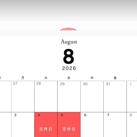
ストア情
パーキングプラ
報
ザ
TSUKUBA
ス
イベント
ストア情報
パーキングプラザ
V2
メッセージ Message
V2 S
V2
VIEW
V2 SUPERQUADRO FINAL
V2
V2 S
ION
10TH ANNIVERSARY RIZOMA
ION
STER
V2 S
V4
AYLISS
ICON DARK
TER +
DESERTX DISCOVERY
V4
V4
V4 S
V4