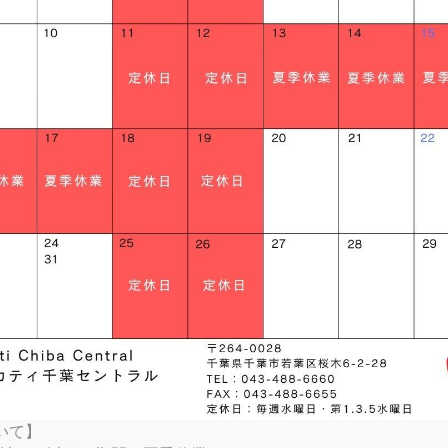
SP
TI SPECIALE
」です。
RTX
K
TER SP
 SPORT
V4 S
V4 S
EL FOR BENTLEY
RVE
S
ATI UNICA（英語サイト）
 RIZOMA
ンしました。日本最大級を誇る敷地面積と駐車場、最新のドゥカティ
RTX RALLY
VEL S
TER 30° ANNIVERSARIO
AMBORGHINI
 GRAND TOUR
V4 TRICOLORE
MONO
FULL THROTTLE
ALLY
MONSTER SENNA
V4 SUPREME®
で、アクセスも良好です。是非一度ご来店ください。
TSHIFT
P2
V4 PIKES PEAK
P2 30° ANNIVERSARIO 916
 SPORT PRO
S
NG REPLICA 2023
P2
いて】