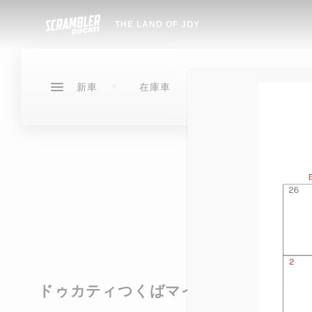
THE LAND OF JOY
サービ
イベン
新車
在庫車
ス
ト
ドゥカティメーカー保証
イベントアーカイブ
DESERTX
DUCATI
SCRAMBLER
在庫車
サービ
ドゥカティ延長保証プログラム
NEW
DIAVEL
DUCATI FOR YOU
NEW
DESERTX
SCRAMBLER
サービス
イベント
ストア情報
NEW
タイヤ交換
OVER
XDIAVEL
DIAVEL
NEW
NEW
NEW
指定工場
XDIAVEL
EDIT
NEW
HYPERMOTARD
EDIT
HYPERMOTARD
メンテナンスパッケージ
MON
NEW
NEW
V2 B
MONSTER
950
ドゥカティつくばマインド
CR-1ガラスコーティング
NEW
MONSTER
STREETFIGHTER
NEW
NEW
MONS
NEW
NEW
NEW