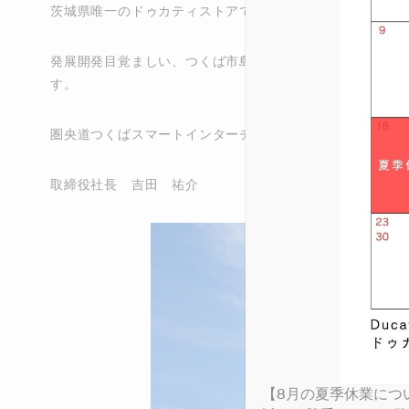
V4
950 
950
DUCA
茨城県唯一のドゥカティストアである「ドゥカティつくば
MULTISTRADA
ICON
DESE
DAR
MONS
NEW
V4 S
STREETFIGHTER
NEW
PANIGALE
DIAV
950 
950 
DUC
ICON
発展開発目覚ましい、つくば市島名に2023年7月オープ
SUPERSPORT
DESE
XDIA
MONS
V4 L
V4 S
NEW
MULTISTRADA
す。
698 
NEW
NEW
NEW
V4 R
V4 R
PANIGALE
圏央道つくばスマートインターチェンジが目の前にあるの
NIGH
V4 S
NEW
V4 S
SUPERSPORT
取締役社長 吉田 祐介
1100
V4 R
RACI
V4 S
LIMITED SERIES
【8月の夏季休業につ