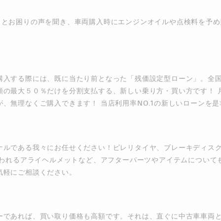
」とお困りの声を聞き、車両購入時にエンジンオイルや点検料を予め
購入する際には、既に当たり前となった「残価設定型ローン」。全
額の最大５０％だけを分割支払する、新しい乗り方・買い方です！ 
、無理なくご購入できます！ 当店利用率NO.1の新しいローンを
ナルである我々にお任せください！ピレリタイヤ、ブレーキディス
言われるアライヘルメットなど、アフターパーツやアイテムについ
気軽にご相談ください。
ーであれば、買い取り価格も高額です。それは、直ぐに中古車車両