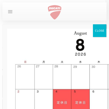
MYDUCATI
DESERTX
お問い合わせ
CLOSE
カスタムパーツ
DUCATI
DIAVEL
STREETFIGHTER
LIMITED SERIES
MULTISTRADA
SUPERSPORT
SCRAMBLER
MONSTER
PANIGALE
DESERTX
XDIAVEL
XDIAVEL
DIAVEL
SCRAMBLER
各種カスタムパーツをお取扱いしております。
XDIAVEL
NEW
DUCATI SPECIALE
DESERTX DISCOVERY
OVERVIEW
MONSTER
NEW
NEW
NEW
NEW
950
950
V4
V4
V2
V2
V2
在庫車
HYPERMOTARD
パワーテーパーハンドルⅡ
NEW
10TH ANNIVERSARY RIZOMA EDITION
DUCATI UNICA（英語サイト）
DIAVEL FOR BENTLEY
MONSTER +
NEW
NEW
NEW
DESERTX
950 SP
DARK
950 S
V2 S
V2 S
V2 S
サービス
MONSTER
NEW
V2 SUPERQUADRO FINAL EDITION
NEW
DESERTX RALLY
MONSTER SP
XDIAVEL S
950 RVE
NEW
NEW
ICON DARK
V4
V4
イベント
STREETFIGHTER
MONSTER 30° ANNIVERSARIO
V2 BAYLISS
698 MONO
NEW
NEW
ICON
V4 S
V4 S
ストア情報
MULTISTRADA