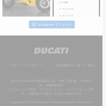
Instagram でフォロー
プライバシーポリシー
特定商取引に基づく表記
Ducati Tsukuba 陸運局認証工場・塗装工場完備・中古車取
扱・各種保険取扱
カスタムバイク製作・カスタムペイント・オリジナルパーツ製
作 ・古物商許可証番号 第4414-20000717号
Copyright (C) 2019 Ducati Tsukuba All Rights Reserved.