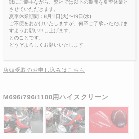
使用するには穴あけ加工が必要となりますが、
誠にご勝手ながら、弊社では以下の期間を夏季休業と
させていただきます。
穴あけ加工により様々な車両に使用することが
夏季休業期間：8月11日(火)〜19日(水)
できます。
ご不便をおかけいたしますが、何卒ご了承いただけま
Monster1100EVO・Monster796・
すようお願い申し上げます。
とのことです。
STREETFIGHTERシリーズ・M1200シリーズ・
どうぞよろしくお願いいたします。
他テーパーハンドル使用車両に装着可能です。
店頭受取のお申し込みはこちら
M696/796/1100用ハイスクリーン