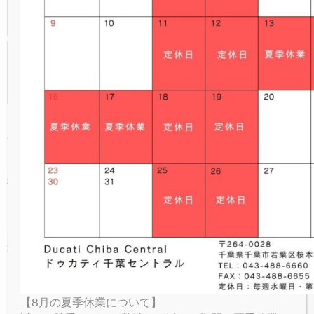
NEW
V4 LAMBORGHINI
ICON RIZOMA
MONSTER SENNA
V4 S SPORT
NEW
V4
パーキングプラザ
PANIGALE
NEW
NEW
V4 S GRAND TOUR
FULL THROTTLE
V4 SUPREME®
NEW
V4 S
オンラインストア
SUPERSPORT
NEW
NIGHTSHIFT
V4 TRICOLORE
V4 RALLY
V4 SP2
お問い合わせ
NEW
1100 SPORT PRO
V4 PIKES PEAK
V4 R
¥18,640（税込）
LIMITED SERIES
V4 SP2 30° ANNIVERSARIO 916
V4 RS
従来より定評ある当社オリジナルパーツのパワ
ーテパーハンドルが新しくなりました。
RACING REPLICA 2023
ポジションはそのままにノーマルバーエンドや
V4 SP2
社外バーエンドが取り付け可能
カラーはシルバー・シャンパンゴールド・ブラ
ックからお選びいただけます。
【8月の夏季休業について】