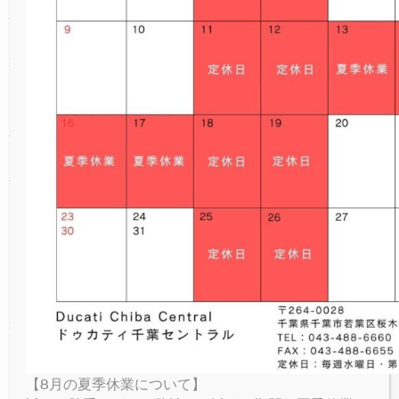
NEW
V4 LAMBORGHINI
ICON RIZOMA
MONSTER SENNA
V4 S SPORT
NEW
V4
パーキングプラザ
PANIGALE
NEW
NEW
V4 S GRAND TOUR
FULL THROTTLE
V4 SUPREME®
NEW
V4 S
期間中ご来場者には、2018年モデルポスターカ
オンラインストア
タログと2018年モデル卓上カレンダーをもれな
SUPERSPORT
くプレゼント！！
NEW
NIGHTSHIFT
V4 TRICOLORE
V4 RALLY
V4 SP2
お問い合わせ
ぜひ新年初売りはライダースクラブへ！
NEW
1100 SPORT PRO
V4 PIKES PEAK
V4 R
LIMITED SERIES
V4 SP2 30° ANNIVERSARIO 916
V4 RS
『New Year Fair 2018』概要
RACING REPLICA 2023
開催期間：2018年1月6日～14日
※年始は5日より営業開始となります。
V4 SP2
来場記念品：期間中ドゥカティジャパンネット
ワーク店へご来場いただくと、もれなく2018年
モデルポスターカタログと2018年モデル卓上カ
【8月の夏季休業について】
レンダーをプレゼント！