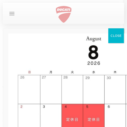
MYDUCATI
DESERTX
お問い合わせ
ホーム
キャンペーン
CLOSE
DUCATI
DIAVEL
STREETFIGHTER
LIMITED SERIES
MULTISTRADA
SUPERSPORT
SCRAMBLER
MONSTER
PANIGALE
DESERTX
XDIAVEL
XDIAVEL
DIAVEL
New Year Fair 2018
SCRAMBLER
XDIAVEL
NEW
DUCATI SPECIALE
DESERTX DISCOVERY
OVERVIEW
MONSTER
NEW
NEW
NEW
NEW
950
950
V4
V4
V2
V2
V2
在庫車
HYPERMOTARD
店頭にて2018年モデルポスター
NEW
10TH ANNIVERSARY RIZOMA EDITION
DUCATI UNICA（英語サイト）
DIAVEL FOR BENTLEY
MONSTER +
NEW
NEW
NEW
DESERTX
950 SP
DARK
950 S
V2 S
V2 S
V2 S
サービス
カタログプレゼント！
MONSTER
NEW
V2 SUPERQUADRO FINAL EDITION
NEW
DESERTX RALLY
MONSTER SP
XDIAVEL S
950 RVE
NEW
NEW
ICON DARK
V4
V4
イベント
STREETFIGHTER
2018年1月6日~14日まで
MONSTER 30° ANNIVERSARIO
V2 BAYLISS
698 MONO
NEW
NEW
ICON
V4 S
V4 S
ストア情報
店頭にて
MULTISTRADA
New Year Fair 2018開催！