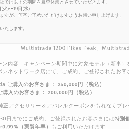
社では以下の期間を夏季休業とさせていただきます。
火)〜19日(水)
： 2018年4月25日（水）～7月31日（火）
ますが、何卒ご了承いただけますようお願い申し上げます。
デル名：XDiavel、XDiavel S（ボディカラー・ホ
いたします。
trada 950、Multistrada1200、Multis
trada 1200 Pikes Peak、Multistrada
ーン内容：キャンペーン期間中に対象モデル（新車）
パンネットワーク店にて、ご成約、ご登録されたお客
trada ご購入のお客さま： 250,000円（税込）
l ご購入のお客さま： 200,000円（税込）
ati純正アクセサリー＆アパレルクーポンをもれなくプ
月30日までにご成約、ご登録されたお客さまには
特別
もご利用いただけます。
0.99％（実質年率）