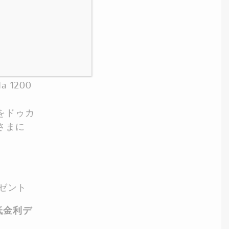
ワイトを
trada
 1200
をドゥカ
さまに
レゼント
低金利デ