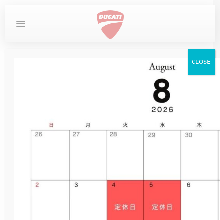
MYDUCATI
DESERTX
お問い合わせ
ホーム
キャンペーン
CLOSE
DUCATI
DIAVEL
STREETFIGHTER
LIMITED SERIES
MULTISTRADA
SUPERSPORT
SCRAMBLER
MONSTER
PANIGALE
DESERTX
XDIAVEL
XDIAVEL
DIAVEL
Multistrada V4
SCRAMBLER
Hokkaido Touring
XDIAVEL
NEW
DUCATI SPECIALE
DESERTX DISCOVERY
OVERVIEW
MONSTER
NEW
NEW
NEW
NEW
950
950
V4
V4
V2
V2
V2
在庫車
Campaign
HYPERMOTARD
NEW
10TH ANNIVERSARY RIZOMA EDITION
DUCATI UNICA（英語サイト）
DIAVEL FOR BENTLEY
MONSTER +
NEW
NEW
NEW
DESERTX
950 SP
DARK
950 S
V2 S
V2 S
V2 S
サービス
MONSTER
NEW
V2 SUPERQUADRO FINAL EDITION
NEW
DESERTX RALLY
MONSTER SP
XDIAVEL S
950 RVE
NEW
NEW
ICON DARK
V4
V4
イベント
【Multistrada V4 Hokkaido
STREETFIGHTER
MONSTER 30° ANNIVERSARIO
V2 BAYLISS
698 MONO
NEW
NEW
ICON
V4 S
V4 S
Touring】
ストア情報
MULTISTRADA