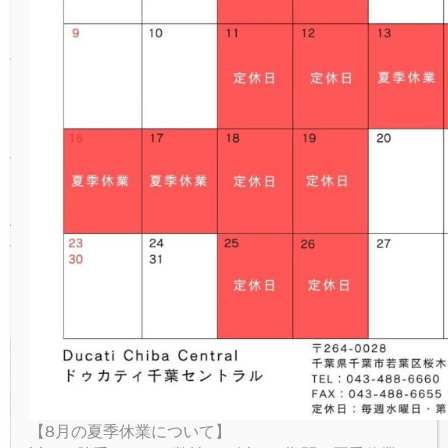
NEW
V4 LAMBORGHINI
ICON RIZOMA
MONSTER SENNA
V4 S SPORT
NEW
V4
パーキングプラザ
キャンペーン期間中に、ムルティストラーダ V4
/ ムルティストラーダV4 S SPORT新車ご成約
PANIGALE
NEW
NEW
V4 S GRAND TOUR
FULL THROTTLE
V4 SUPREME®
NEW
V4 S
で、ライダー憧れの自然広がる北海道ツーリン
オンラインストア
グツアーをプレゼントする、『Multistrada V4
SUPERSPORT
NEW
NIGHTSHIFT
V4 TRICOLORE
V4 RALLY
V4 SP2
Hokkaido Touringキャンペーン』をドゥカティ
お問い合わせ
千葉セントラルで開催いたします。
NEW
1100 SPORT PRO
V4 PIKES PEAK
V4 R
対象車種：ムルティストラーダ
LIMITED SERIES
V4 SP2 30° ANNIVERSARIO 916
V4 RS
V4 / ムルティストラーダV4 S
SPORT
RACING REPLICA 2023
V4 SP2
【8月の夏季休業について】